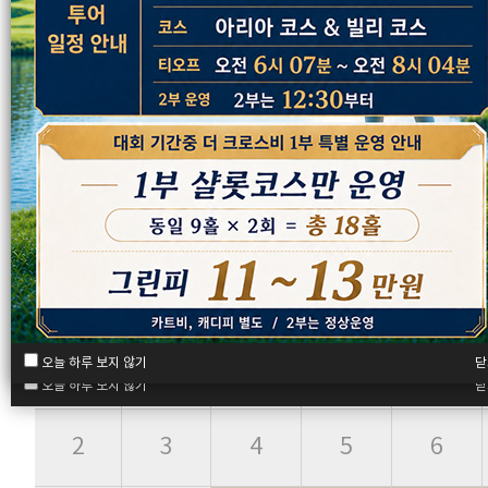
2026년 08월
일
월
화
수
목
닫
오늘 하루 보지 않기
닫
오늘 하루 보지 않기
닫
오늘 하루 보지 않기
2
3
4
5
6