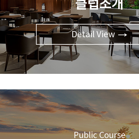
클럽소개
Detail View
Public Course