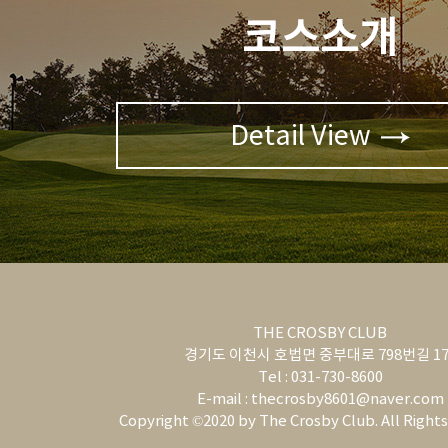
코스소개
Detail View
THE CROSBY CLUB
경기도 이천시 호법면 중부대로 798번길 17
Tel : 031-730-8600
E-mail : thecrosby8601@naver.com
Copyright ©2020 by The Crosby Club. All Right