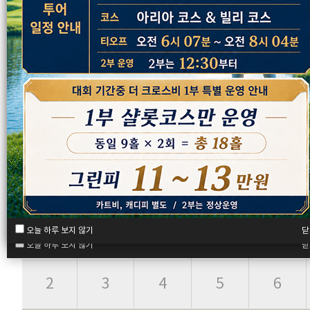
2026년 08월
일
월
화
수
목
닫
오늘 하루 보지 않기
닫
오늘 하루 보지 않기
닫
오늘 하루 보지 않기
2
3
4
5
6