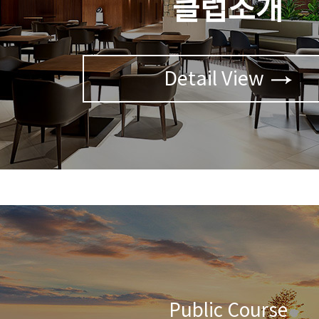
클럽소개
Detail View
Public Course