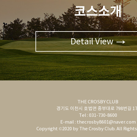
코스소개
Detail View
THE CROSBY CLUB
경기도 이천시 호법면 중부대로 798번길 17
Tel : 031-730-8600
E-mail : thecrosby8601@naver.com
Copyright ©2020 by The Crosby Club. All Right