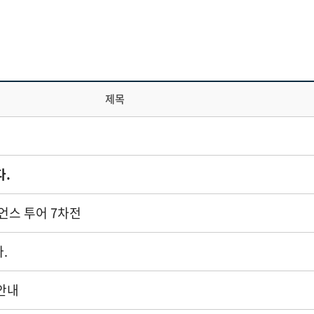
제목
다.
언스 투어 7차전
.
안내