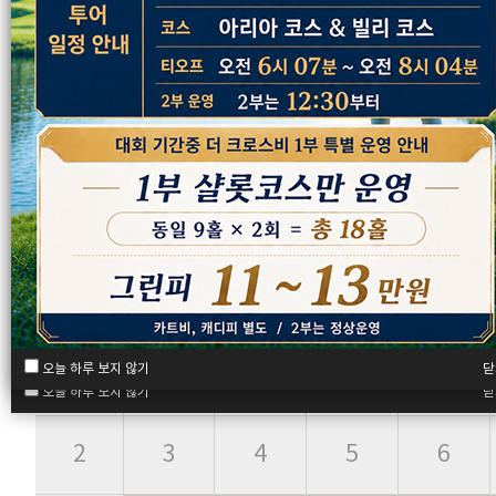
2026년 08월
일
월
화
수
목
닫
오늘 하루 보지 않기
닫
오늘 하루 보지 않기
닫
오늘 하루 보지 않기
2
3
4
5
6