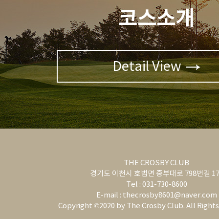
코스소개
Detail View
THE CROSBY CLUB
경기도 이천시 호법면 중부대로 798번길 17
Tel : 031-730-8600
E-mail : thecrosby8601@naver.com
Copyright ©2020 by The Crosby Club. All Right