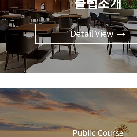
클럽소개
Detail View
Public Course